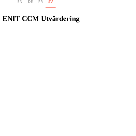
EN
DE
FR
SV
ENIT CCM Utvärdering