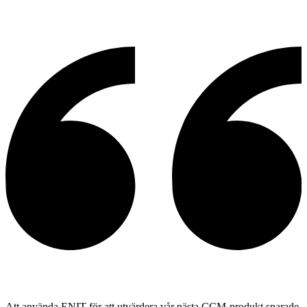
Att använda ENIT för att utvärdera vår nästa CCM-produkt sparade