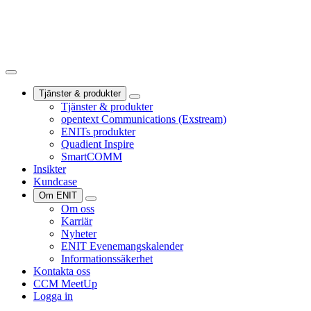
Tjänster & produkter
Tjänster & produkter
opentext Communications (Exstream)
ENITs produkter
Quadient Inspire
SmartCOMM
Insikter
Kundcase
Om ENIT
Om oss
Karriär
Nyheter
ENIT Evenemangskalender
Informationssäkerhet
Kontakta oss
CCM MeetUp
Logga in